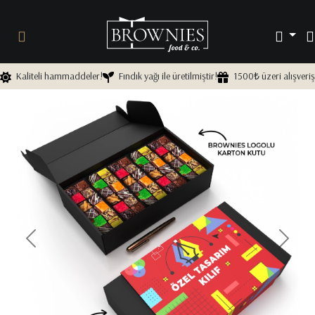
Kaliteli hammaddeler!
Fındık yağı ile üretilmiştir!
1500₺ üzeri alışveriş
Önceki
Sonra