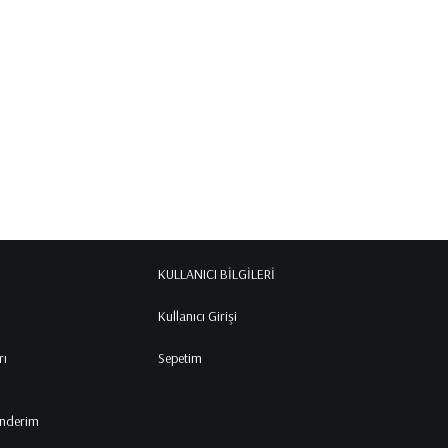
KULLANICI BİLGİLERİ
Kullanıcı Girişi
rı
Sepetim
gönderim