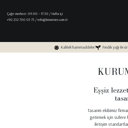
Çağrı merkezi: 09:00 – 17:30 / Hafta içi
+90 232 700 03 73 / info@brownies.com.tr
Kaliteli hammaddeler!
Fındık yağı ile ür
KURUM
Eşşiz lezze
tasa
Tasarım ekibimiz firma
getirmek için sizlere
iletişim standartla