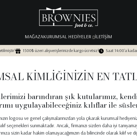
MAĞAZA
KURUMSAL HEDIYELER
ILETIŞIM
etilmiştir!
1500₺ üzeri alışverişlerinizde kargo ücretsiz!
Saat 14:00'a kadar
SAL KİMLİĞİNİZİN EN TATL
tlerimizi barındıran şık kutularımız, kendi
rımı uygulayabileceğiniz kılıflar ile süsle
nızın logosu ve genel çalışmalarınızdan yola çıkarak kurumsal hediyenizi
 kılıf seçenekleri sunmaktadır. Ancak, firmanızı sizden daha iyi tanıyam
rınıza sizin kadar hakim olamayacağımızın da bilincinde olarak kılıf ve diğe