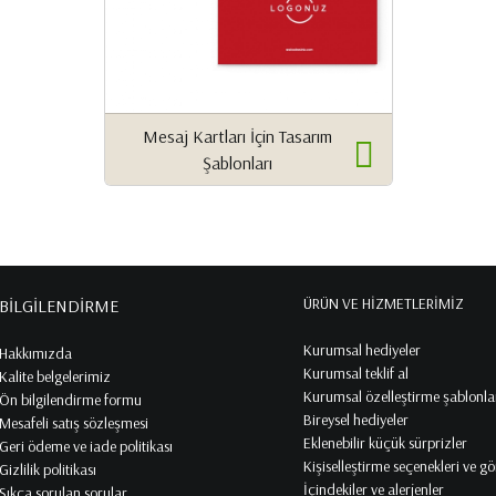
Mesaj Kartları İçin Tasarım
Şablonları
ÜRÜN VE HİZMETLERİMİZ
BİLGİLENDİRME
Kurumsal hediyeler
Hakkımızda
Kurumsal teklif al
Kalite belgelerimiz
Kurumsal özelleştirme şablonla
Ön bilgilendirme formu
Bireysel hediyeler
Mesafeli satış sözleşmesi
Eklenebilir küçük sürprizler
Geri ödeme ve iade politikası
Kişiselleştirme seçenekleri ve 
Gizlilik politikası
İçindekiler ve alerjenler
Sıkça sorulan sorular